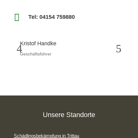

Tel: 04154 759880
Kristof Handke
Wi
Geschäftsführer
Bet
Unsere Standorte
Schädlingsbekämpfung in Trittau