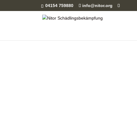
04154 759880
info@nitor.org
Weitere Dienstl
Unsere Dienstleistungen umfassen auch die 
Hilfe unseres Ratten- und Mäusespürhundes
Entrümpelungen & Messiwohnungen, Wespen
Verwendung von Drohnen für die Befallsanal