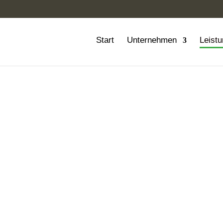
Start
Unternehmen
Leist
eistungen
Aufspürung von Schädlingen mit
 Yonte, den Bestimmungsservice,
 und Wespennester sowie die
yse.