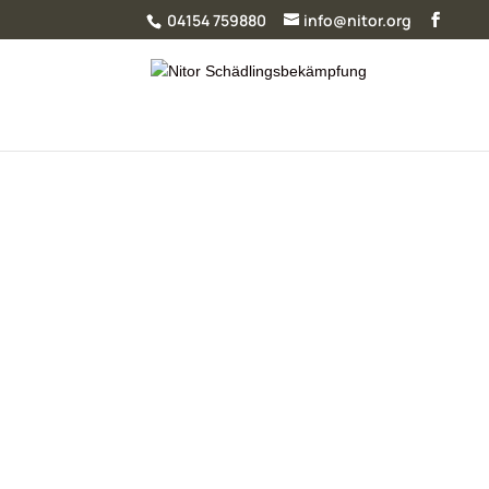
04154 759880
info@nitor.org
Standorte
Von unserem Hauptsitz in Trittau aus steuer
ganz Norddeutschland und koordinieren un
Unser Hauptsitz
Weitere Standort