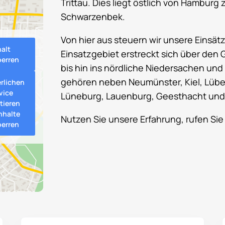
Trittau. Dies liegt östlich von Hambur
Schwarzenbek.
Von hier aus steuern wir unsere Einsä
halt
Einsatzgebiet erstreckt sich über de
perren
bis hin ins nördliche Niedersachen u
gehören neben Neumünster, Kiel, Lübe
erlichen
vice
Lüneburg, Lauenburg, Geesthacht und
tieren
nhalte
Nutzen Sie unsere Erfahrung, rufen Sie
perren