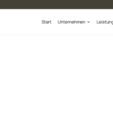
Start
Unternehmen
Leistun
n wir unsere Einsätze in
sere weiteren Standorte.
e