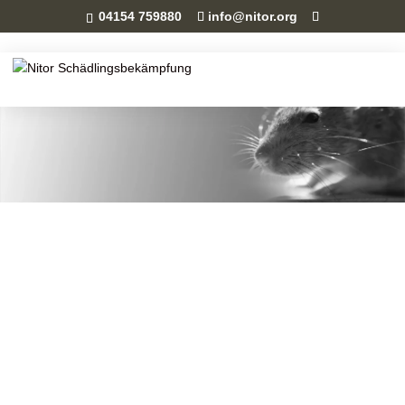
04154 759880
info@nitor.org
Professionelle
Schädlingsbekämpfung in
Norddeutschland
Bekämpfung von Ratten, Mäusen, Flöhen,
Schaben, Bettwanzen, Tauben, Mardern, Wespen,