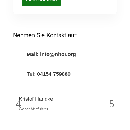
Nehmen Sie Kontakt auf:
Mail: info@nitor.org
Tel: 04154 759880
Kristof Handke
Wi
Geschäftsführer
Bet