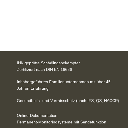
Ameisen, Motten,
Eichenprozessionsspinnern
etc.
für
Privat- und Geschäftskunden
.
Zu den Leistungen
IHK geprüfte Schädlingsbekämpfer
Zertifiziert nach DIN EN 16636
Inhabergeführtes Familienunternehmen mit über 45
Jahren Erfahrung
Gesundheits- und Vorratsschutz (nach IFS, QS, HACCP)
Online-Dokumentation
Permanent-Monitoringsysteme mit Sendefunktion