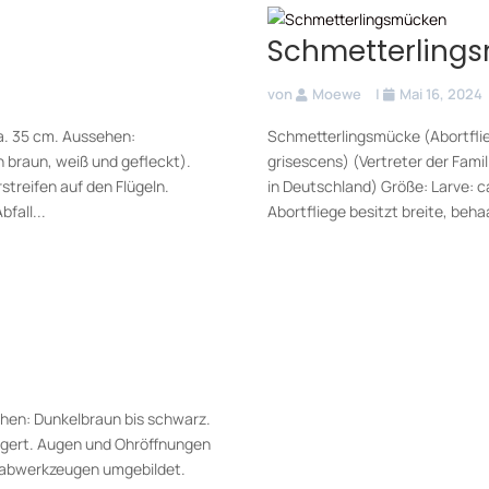
Schmetterling
von
Moewe
|
Mai 16, 2024
a. 35 cm. Aussehen:
Schmetterlingsmücke (Abortflie
h braun, weiß und gefleckt).
grisescens) (Vertreter der Fami
reifen auf den Flügeln.
in Deutschland) Größe: Larve: c
fall...
Abortfliege besitzt breite, behaa
hen: Dunkelbraun bis schwarz.
ängert. Augen und Ohröffnungen
Grabwerkzeugen umgebildet.