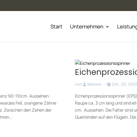
Start
Unternehmen
Leistun
Eichenprozessi
von
Moewe
|
Okt. 20, 202
wanz 90-110cm. Aussehen:
Eichenprozessionsspinner (EPS
hwarzes Fell, orangene Zähne
Raupe ca. 3 cm lang und sind e
z. Zwischen den Zehen der
cm. Aussehen: Die Falter sind u
hren...
Querbinden auf den Flügeln. Die.