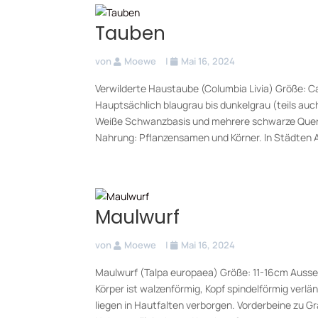
Tauben
von
Moewe
|
Mai 16, 2024
Verwilderte Haustaube (Columbia Livia) Größe: C
Hauptsächlich blaugrau bis dunkelgrau (teils auc
Weiße Schwanzbasis und mehrere schwarze Querst
Nahrung: Pflanzensamen und Körner. In Städten Ab
Maulwurf
von
Moewe
|
Mai 16, 2024
Maulwurf (Talpa europaea) Größe: 11-16cm Ausse
Körper ist walzenförmig, Kopf spindelförmig verl
liegen in Hautfalten verborgen. Vorderbeine zu 