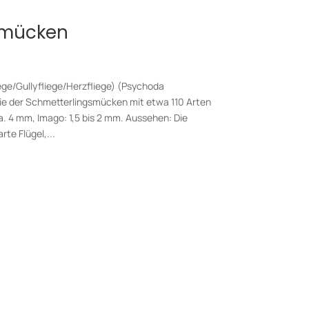
smücken
ge/Gullyfliege/Herzfliege) (Psychoda
lie der Schmetterlingsmücken mit etwa 110 Arten
a. 4 mm, Imago: 1,5 bis 2 mm. Aussehen: Die
rte Flügel,...