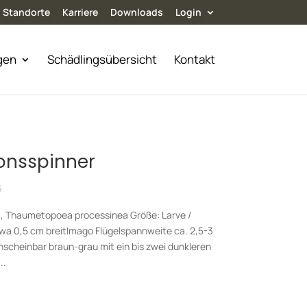
Standorte
Karriere
Downloads
Login
gen
Schädlingsübersicht
Kontakt
onsspinner
5
), Thaumetopoea processinea Größe: Larve /
twa 0,5 cm breitImago Flügelspannweite ca. 2,5-3
nscheinbar braun-grau mit ein bis zwei dunkleren
..