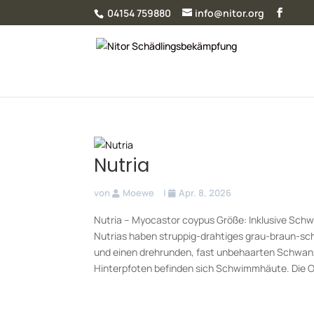
04154 759880
info@nitor.org
Nutria
von
Moewe
|
Apr. 8, 2026
Nutria – Myocastor coypus Größe: Inklusive Sch
Nutrias haben struppig-drahtiges grau-braun-sc
und einen drehrunden, fast unbehaarten Schwan
Hinterpfoten befinden sich Schwimmhäute. Die O